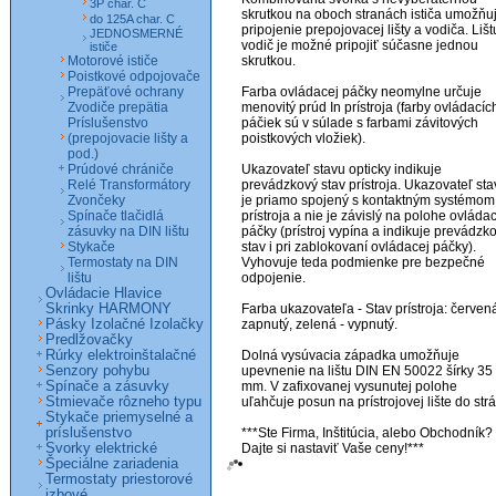
3P char. C
skrutkou na oboch stranách ističa umožňuj
do 125A char. C
pripojenie prepojovacej lišty a vodiča. Lištu
JEDNOSMERNÉ
vodič je možné pripojiť súčasne jednou 
ističe
Motorové ističe
skrutkou. 

Poistkové odpojovače
Prepäťové ochrany
Farba ovládacej páčky neomylne určuje 
Zvodiče prepätia
menovitý prúd In prístroja (farby ovládacích
Príslušenstvo
páčiek sú v súlade s farbami závitových 
(prepojovacie lišty a
poistkových vložiek).

pod.)
Prúdové chrániče
Ukazovateľ stavu opticky indikuje 
Relé Transformátory
prevádzkový stav prístroja. Ukazovateľ sta
Zvončeky
je priamo spojený s kontaktným systémom 
Spínače tlačidlá
prístroja a nie je závislý na polohe ovládac
zásuvky na DIN lištu
páčky (prístroj vypína a indikuje prevádzko
Stykače
stav i pri zablokovaní ovládacej páčky). 
Termostaty na DIN
Vyhovuje teda podmienke pre bezpečné 
lištu
odpojenie.

Ovládacie Hlavice
Skrinky HARMONY
Farba ukazovateľa - Stav prístroja: červená 
Pásky Izolačné Izolačky
zapnutý, zelená - vypnutý.

Predlžovačky
Rúrky elektroinštalačné
Dolná vysúvacia západka umožňuje 
Senzory pohybu
upevnenie na lištu DIN EN 50022 šírky 35 
Spínače a zásuvky
mm. V zafixovanej vysunutej polohe 
Stmievače rôzneho typu
uľahčuje posun na prístrojovej lište do strán
Stykače priemyselné a
príslušenstvo
***Ste Firma, Inštitúcia, alebo Obchodník? 
Svorky elektrické
Špeciálne zariadenia
Termostaty priestorové
izbové