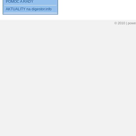
POMOC A RADY
AKTUALITY na digestor.info
© 2010 | pow