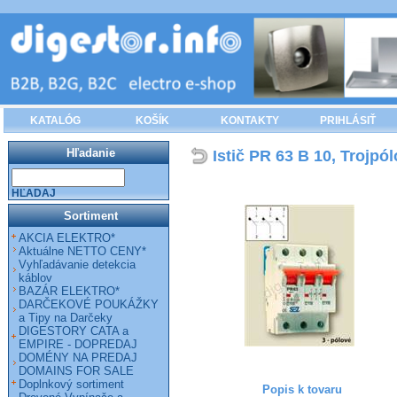
KATALÓG
KOŠÍK
KONTAKTY
PRIHLÁSIŤ
Hľadanie
Istič PR 63 B 10, Trojpó
HĽADAJ
Sortiment
AKCIA ELEKTRO*
Aktuálne NETTO CENY*
Vyhľadávanie detekcia
káblov
BAZÁR ELEKTRO*
DARČEKOVÉ POUKÁŽKY
a Tipy na Darčeky
DIGESTORY CATA a
EMPIRE - DOPREDAJ
DOMÉNY NA PREDAJ
DOMAINS FOR SALE
Doplnkový sortiment
Popis k tovaru