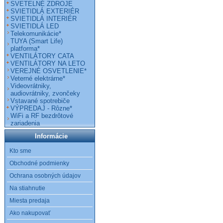
SVETELNÉ ZDROJE
SVIETIDLÁ EXTERIÉR
SVIETIDLÁ INTERIÉR
SVIETIDLÁ LED
Telekomunikácie*
TUYA (Smart Life)
platforma*
VENTILÁTORY CATA
VENTILÁTORY NA LETO
VEREJNÉ OSVETLENIE*
Veterné elektrárne*
Videovrátniky,
audiovrátniky, zvončeky
Vstavané spotrebiče
VÝPREDAJ - Rôzne*
WiFi a RF bezdrôtové
zariadenia
Informácie
Kto sme
Obchodné podmienky
Ochrana osobných údajov
Na stiahnutie
Miesta predaja
Ako nakupovať