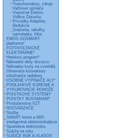
Transformátory, zdroje
Vačkové spínače
Vianočné Elektro
Vidlice Zásuvky
Prívodky Adaptéry
Redukcie
Značenia, tabuľky,
samolepky, fólia
EMOS GOSMART
platforma*
FOTOVOLTAICKÉ
ELEKTRÁRNE*
Hotelový program*
Náhradné diely dovozcu
Náhradne kryty na svietidlá
Ohrievače konvektory
infražiariče radiátory
OSOBNÉ VYPÍNAČE ALY*
PODLAHOVÉ KÚRENIE A
VYKUROVACIE ROHOŽE
POISTKOVÉ SYSTÉMY
POISTKY BUSSMANN*
Príslušenstvo VZT
ROZVÁDZAČE
Služby
SMART home a WiFi
inteligentná elektroinštalácia
Spotrebná elektronika
Sušiče na ruky
SUŠIČE RÚK A VLASOV