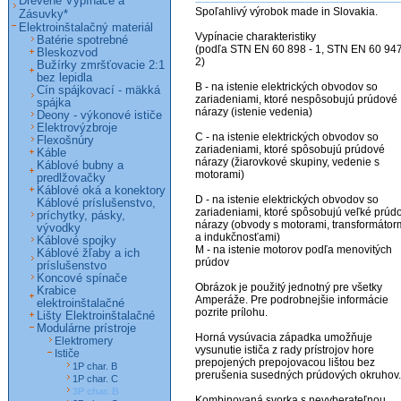
Drevené Vypínače a
Spoľahlivý výrobok made in Slovakia. 

Zásuvky*
Elektroinštalačný materiál
Vypínacie charakteristiky

Batérie spotrebné
(podľa STN EN 60 898 - 1, STN EN 60 94
Bleskozvod
2)

Bužírky zmršťovacie 2:1
bez lepidla
B - na istenie elektrických obvodov so 
Cín spájkovací - mäkká
zariadeniami, ktoré nespôsobujú prúdové 
spájka
nárazy (istenie vedenia)

Deony - výkonové ističe
Elektrovýzbroje
C - na istenie elektrických obvodov so 
Flexošnúry
zariadeniami, ktoré spôsobujú prúdové 
Káble
nárazy (žiarovkové skupiny, vedenie s 
Káblové bubny a
motorami)

predlžovačky
Káblové oká a konektory
D - na istenie elektrických obvodov so 
Káblové príslušenstvo,
zariadeniami, ktoré spôsobujú veľké prúdo
príchytky, pásky,
nárazy (obvody s motorami, transformátorm
vývodky
a indukčnosťami)

Káblové spojky
M - na istenie motorov podľa menovitých 
Káblové žľaby a ich
prúdov

príslušenstvo
Koncové spínače
Obrázok je použitý jednotný pre všetky 
Krabice
Amperáže. Pre podrobnejšie informácie 
elektroinštalačné
pozrite prílohu.

Lišty Elektroinštalačné
Modulárne prístroje
Horná vysúvacia západka umožňuje 
Elektromery
vysunutie ističa z rady prístrojov hore 
Ističe
prepojených prepojovacou lištou bez 
1P char. B
prerušenia susedných prúdových okruhov.

1P char. C
3P char. B
Kombinovaná svorka s nevyberateľnou 