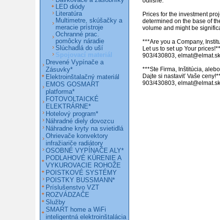
Dávkovače a zásobníky
odlišné. 

LED diódy
Literatúra
Prices for the investment proj
Multimetre, skúšačky a
determined on the base of th
meracie prístroje
volume and might be significant
Ochranné prac.
pomôcky náradie
***Are you a Company, Institu
Slúchadlá do uší
Let us to set up Your prices!**
Spojovací materiál
903/430803, elmat@elmat.sk
Drevené Vypínače a
Zásuvky*
***Ste Firma, Inštitúcia, ale
Dajte si nastaviť Vaše ceny!**
Elektroinštalačný materiál
903/430803, elmat@elmat.s
EMOS GOSMART
platforma*
FOTOVOLTAICKÉ
ELEKTRÁRNE*
Hotelový program*
Náhradné diely dovozcu
Náhradne kryty na svietidlá
Ohrievače konvektory
infražiariče radiátory
OSOBNÉ VYPÍNAČE ALY*
PODLAHOVÉ KÚRENIE A
VYKUROVACIE ROHOŽE
POISTKOVÉ SYSTÉMY
POISTKY BUSSMANN*
Príslušenstvo VZT
ROZVÁDZAČE
Služby
SMART home a WiFi
inteligentná elektroinštalácia