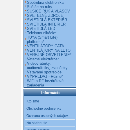
Spotrebná elektronika
Sušiče na ruky
SUŠIČE RÚK A VLASOV
SVETELNÉ ZDROJE
SVIETIDLÁ EXTERIÉR
SVIETIDLÁ INTERIÉR
SVIETIDLÁ LED
Telekomunikácie*
TUYA (Smart Life)
platforma*
VENTILÁTORY CATA
VENTILÁTORY NA LETO
VEREJNÉ OSVETLENIE*
Veterné elektrárne*
Videovrátniky,
audiovrátniky, zvončeky
Vstavané spotrebiče
VÝPREDAJ - Rôzne*
WiFi a RF bezdrôtové
zariadenia
Informácie
Kto sme
Obchodné podmienky
Ochrana osobných údajov
Na stiahnutie