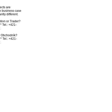
ects are 
e business case 
ly different. 

tion or Trader? 
* Tel.: +421-


bo Obchodník? 
* Tel.: +421-
k