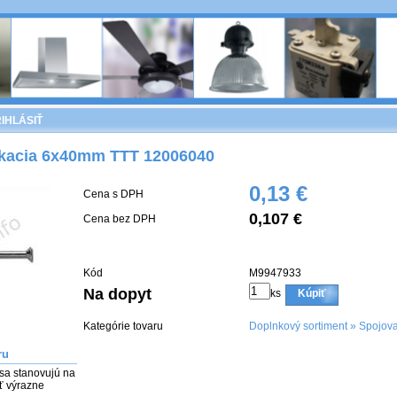
IHLÁSIŤ
kacia 6x40mm TTT 12006040
0,13 €
Cena s DPH
0,107 €
Cena bez DPH
Kód
M9947933
Na dopyt
ks
Kúpiť
Kategórie tovaru
Doplnkový sortiment
»
Spojova
ru
sa stanovujú na 
 výrazne 