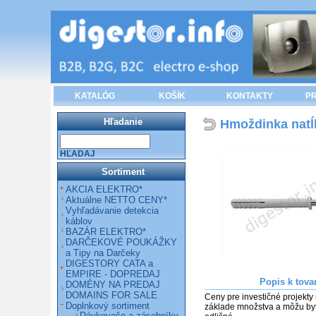
KATALÓG
KOŠÍK
KONTAKTY
PR
Hľadanie
Hmoždinka natĺ
HĽADAJ
Sortiment
AKCIA ELEKTRO*
Aktuálne NETTO CENY*
Vyhľadávanie detekcia
káblov
BAZÁR ELEKTRO*
DARČEKOVÉ POUKÁŽKY
a Tipy na Darčeky
DIGESTORY CATA a
EMPIRE - DOPREDAJ
Popis k tova
DOMÉNY NA PREDAJ
DOMAINS FOR SALE
Ceny pre investičné projekty 
Doplnkový sortiment
základe množstva a môžu byť