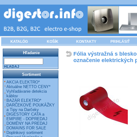
KATALÓG
KOŠÍK
KONTAKTY
PRIHLÁSIŤ
Hľadanie
Fólia výstražná s bles
označenie elektrických
HĽADAJ
Sortiment
AKCIA ELEKTRO*
Aktuálne NETTO CENY*
Vyhľadávanie detekcia
káblov
BAZÁR ELEKTRO*
DARČEKOVÉ POUKÁŽKY
a Tipy na Darčeky
DIGESTORY CATA a
EMPIRE - DOPREDAJ
DOMÉNY NA PREDAJ
DOMAINS FOR SALE
Doplnkový sortiment