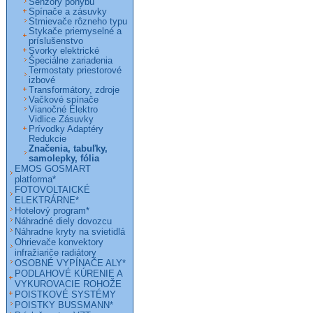
Senzory pohybu
Spínače a zásuvky
Stmievače rôzneho typu
Stykače priemyselné a
príslušenstvo
Svorky elektrické
Špeciálne zariadenia
Termostaty priestorové
izbové
Transformátory, zdroje
Vačkové spínače
Vianočné Elektro
Vidlice Zásuvky
Prívodky Adaptéry
Redukcie
Značenia, tabuľky,
samolepky, fólia
EMOS GOSMART
platforma*
FOTOVOLTAICKÉ
ELEKTRÁRNE*
Hotelový program*
Náhradné diely dovozcu
Náhradne kryty na svietidlá
Ohrievače konvektory
infražiariče radiátory
OSOBNÉ VYPÍNAČE ALY*
PODLAHOVÉ KÚRENIE A
VYKUROVACIE ROHOŽE
POISTKOVÉ SYSTÉMY
POISTKY BUSSMANN*