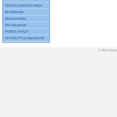
Ochrana osobných údajov
Na stiahnutie
Miesta predaja
Ako nakupovať
POMOC A RADY
AKTUALITY na digestor.info
© 2010 | pow