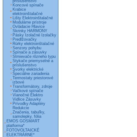
príslušenstvo
Koncové spínače
Krabice
elektroinštalačné
Lišty Elektroinštalačné
Modulárne prístroje
Ovládacie Hlavice
Skrinky HARMONY
Pásky Izolačné Izolačky
Predlžovačky
Rúrky elektroinštalačné
Senzory pohybu
Spínače a zásuvky
Stmievače rôzneho typu
Stykače priemyselné a
príslušenstvo
Svorky elektrické
Špeciálne zariadenia
Termostaty priestorové
izbové
Transformátory, zdroje
Vačkové spínače
Vianočné Elektro
Vidlice Zásuvky
Prívodky Adaptéry
Redukcie
Značenia, tabuľky,
samolepky, fólia
EMOS GOSMART
platforma*
FOTOVOLTAICKÉ
ELEKTRÁRNE*