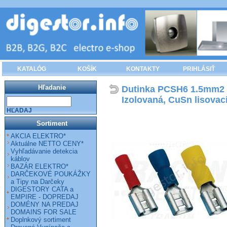
KATALÓG
KOŠÍK
KONTAKTY
PRIHLÁSIŤ
Hľadanie
Dutinka PCSH6 1.5mm2
Izolovaná, CuSn lisova
HĽADAJ
Sortiment
AKCIA ELEKTRO*
Aktuálne NETTO CENY*
Vyhľadávanie detekcia
káblov
BAZÁR ELEKTRO*
DARČEKOVÉ POUKÁŽKY
a Tipy na Darčeky
DIGESTORY CATA a
EMPIRE - DOPREDAJ
DOMÉNY NA PREDAJ
DOMAINS FOR SALE
Doplnkový sortiment