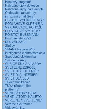
Hotelový program*
Náhradné diely dovozcu
Náhradne kryty na svietidlá
Ohrievače konvektory
infražiariče radiátory
OSOBNÉ VYPÍNAČE ALY*
PODLAHOVÉ KÚRENIE A
VYKUROVACIE ROHOŽE
POISTKOVÉ SYSTÉMY
POISTKY BUSSMANN*
Príslušenstvo VZT
ROZVÁDZAČE
Služby
SMART home a WiFi
inteligentná elektroinštalácia
Spotrebná elektronika
Sušiče na ruky
SUŠIČE RÚK A VLASOV
SVETELNÉ ZDROJE
SVIETIDLÁ EXTERIÉR
SVIETIDLÁ INTERIÉR
SVIETIDLÁ LED
Telekomunikácie*
TUYA (Smart Life)
platforma*
VENTILÁTORY CATA
VENTILÁTORY NA LETO
VEREJNÉ OSVETLENIE*
Veterné elektrárne*
Videovrátniky,