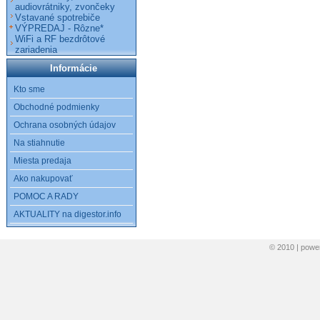
audiovrátniky, zvončeky
Vstavané spotrebiče
VÝPREDAJ - Rôzne*
WiFi a RF bezdrôtové
zariadenia
Informácie
Kto sme
Obchodné podmienky
Ochrana osobných údajov
Na stiahnutie
Miesta predaja
Ako nakupovať
POMOC A RADY
AKTUALITY na digestor.info
© 2010 | pow