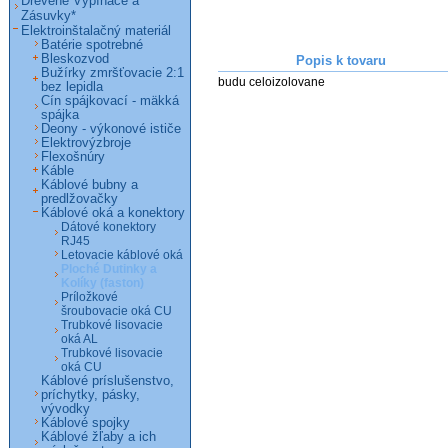
Drevené Vypínače a
Zásuvky*
Elektroinštalačný materiál
Batérie spotrebné
Bleskozvod
Popis k tovaru
Bužírky zmršťovacie 2:1
budu celoizolovane
bez lepidla
Cín spájkovací - mäkká
spájka
Deony - výkonové ističe
Elektrovýzbroje
Flexošnúry
Káble
Káblové bubny a
predlžovačky
Káblové oká a konektory
Dátové konektory
RJ45
Letovacie káblové oká
Ploché Dutinky a
Kolíky (faston)
Príložkové
šroubovacie oká CU
Trubkové lisovacie
oká AL
Trubkové lisovacie
oká CU
Káblové príslušenstvo,
príchytky, pásky,
vývodky
Káblové spojky
Káblové žľaby a ich