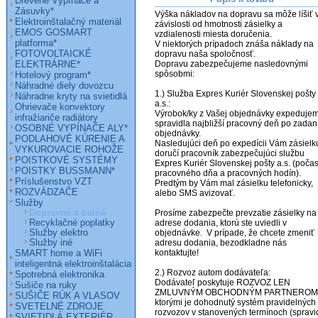
Drevené Vypínače a
Zásuvky*
Výška nákladov na dopravu sa môže líšiť v
Elektroinštalačný materiál
závislosti od hmotnosti zásielky a 
EMOS GOSMART
vzdialenosti miesta doručenia.

platforma*
V niektorých prípadoch znáša náklady na 
FOTOVOLTAICKÉ
dopravu naša spoločnosť.

ELEKTRÁRNE*
Dopravu zabezpečujeme nasledovnými 
spôsobmi:

Hotelový program*
Náhradné diely dovozcu
1.) Služba Expres Kuriér Slovenskej pošty 
Náhradne kryty na svietidlá
a.s.:

Ohrievače konvektory
Výrobok/ky z Vašej objednávky expedujem
infražiariče radiátory
spravidla najbližší pracovný deň po zadaní
OSOBNÉ VYPÍNAČE ALY*
objednávky.

PODLAHOVÉ KÚRENIE A
Nasledujúci deň po expedícii Vám zásielku
VYKUROVACIE ROHOŽE
doručí pracovník zabezpečujúci službu 
POISTKOVÉ SYSTÉMY
Expres Kuriér Slovenskej pošty a.s. (počas
POISTKY BUSSMANN*
pracovného dňa a pracovných hodín).

Príslušenstvo VZT
Predtým by Vám mal zásielku telefonicky, 
ROZVÁDZAČE
alebo SMS avizovať.

Služby
Dopravné a balné
Prosíme zabezpečte prevzatie zásielky na 
Recyklačné poplatky
adrese dodania, ktorú ste uviedli v 
Služby elektro
objednávke.  V prípade, že chcete zmeniť 
Služby iné
adresu dodania, bezodkladne nás 
SMART home a WiFi
kontaktujte! 

inteligentná elektroinštalácia
2.) Rozvoz autom dodávateľa:

Spotrebná elektronika
Dodávateľ poskytuje ROZVOZ LEN 
Sušiče na ruky
ZMLUVNÝM OBCHODNÝM PARTNEROM, 
SUŠIČE RÚK A VLASOV
ktorými je dohodnutý systém pravidelných 
SVETELNÉ ZDROJE
rozvozov v stanovených termínoch (spravid
SVIETIDLÁ EXTERIÉR