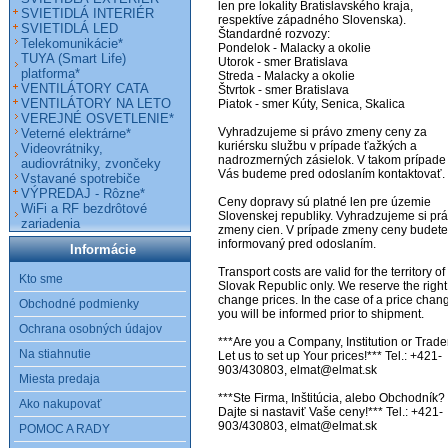
len pre lokality Bratislavského kraja, 
SVIETIDLÁ INTERIÉR
respektíve západného Slovenska). 

SVIETIDLÁ LED
Štandardné rozvozy:

Telekomunikácie*
Pondelok - Malacky a okolie

TUYA (Smart Life)
Utorok - smer Bratislava

platforma*
Streda - Malacky a okolie

VENTILÁTORY CATA
Štvrtok - smer Bratislava

VENTILÁTORY NA LETO
Piatok - smer Kúty, Senica, Skalica

VEREJNÉ OSVETLENIE*
Vyhradzujeme si právo zmeny ceny za 
Veterné elektrárne*
kuriérsku službu v prípade ťažkých a 
Videovrátniky,
nadrozmerných zásielok. V takom prípade 
audiovrátniky, zvončeky
Vás budeme pred odoslaním kontaktovať. 

Vstavané spotrebiče
VÝPREDAJ - Rôzne*
Ceny dopravy sú platné len pre územie 
WiFi a RF bezdrôtové
Slovenskej republiky. Vyhradzujeme si prá
zariadenia
zmeny cien. V prípade zmeny ceny budete 
informovaný pred odoslaním. 

Informácie
Transport costs are valid for the territory of 
Kto sme
Slovak Republic only. We reserve the right 
change prices. In the case of a price chang
Obchodné podmienky
you will be informed prior to shipment. 

Ochrana osobných údajov
***Are you a Company, Institution or Trader
Na stiahnutie
Let us to set up Your prices!*** Tel.: +421-
903/430803, elmat@elmat.sk 

Miesta predaja
***Ste Firma, Inštitúcia, alebo Obchodník? 
Ako nakupovať
Dajte si nastaviť Vaše ceny!*** Tel.: +421-
903/430803, elmat@elmat.sk
POMOC A RADY