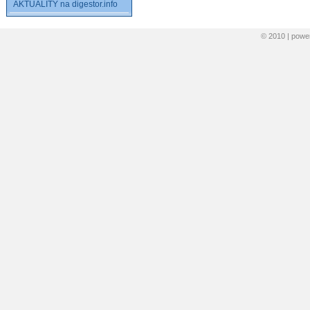
AKTUALITY na digestor.info
© 2010 | pow