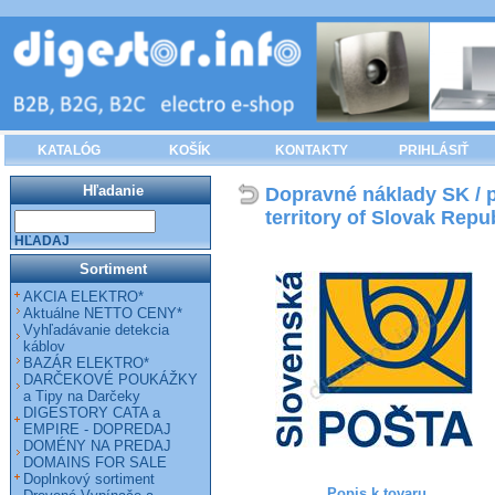
KATALÓG
KOŠÍK
KONTAKTY
PRIHLÁSIŤ
Hľadanie
Dopravné náklady SK / po
territory of Slovak Repu
HĽADAJ
Sortiment
AKCIA ELEKTRO*
Aktuálne NETTO CENY*
Vyhľadávanie detekcia
káblov
BAZÁR ELEKTRO*
DARČEKOVÉ POUKÁŽKY
a Tipy na Darčeky
DIGESTORY CATA a
EMPIRE - DOPREDAJ
DOMÉNY NA PREDAJ
DOMAINS FOR SALE
Doplnkový sortiment
Popis k tovaru