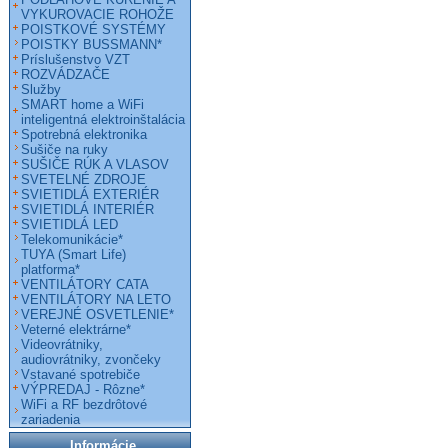
VYKUROVACIE ROHOŽE
POISTKOVÉ SYSTÉMY
POISTKY BUSSMANN*
Príslušenstvo VZT
ROZVÁDZAČE
Služby
SMART home a WiFi
inteligentná elektroinštalácia
Spotrebná elektronika
Sušiče na ruky
SUŠIČE RÚK A VLASOV
SVETELNÉ ZDROJE
SVIETIDLÁ EXTERIÉR
SVIETIDLÁ INTERIÉR
SVIETIDLÁ LED
Telekomunikácie*
TUYA (Smart Life)
platforma*
VENTILÁTORY CATA
VENTILÁTORY NA LETO
VEREJNÉ OSVETLENIE*
Veterné elektrárne*
Videovrátniky,
audiovrátniky, zvončeky
Vstavané spotrebiče
VÝPREDAJ - Rôzne*
WiFi a RF bezdrôtové
zariadenia
Informácie