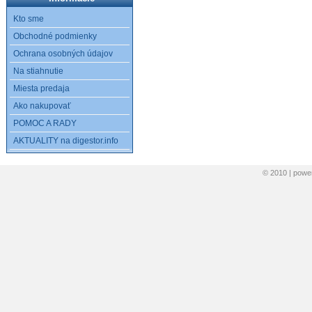
Kto sme
Obchodné podmienky
Ochrana osobných údajov
Na stiahnutie
Miesta predaja
Ako nakupovať
POMOC A RADY
AKTUALITY na digestor.info
© 2010 | pow