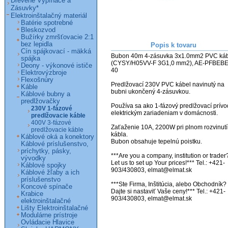
Drevené Vypínače a
Zásuvky*
Elektroinštalačný materiál
Batérie spotrebné
Bleskozvod
Bužírky zmršťovacie 2:1
bez lepidla
Popis k tovaru
Cín spájkovací - mäkká
Bubon 40m 4-zásuvka 3x1.0mm2 PVC káb
spájka
(CYSY/H05VV-F 3G1,0 mm2), AE-PFBEB
Deony - výkonové ističe
40                                          

Elektrovýzbroje
Flexošnúry
Predlžovací 230V PVC kábel navinutý na 
Káble
bubni ukončený 4-zásuvkou.

Káblové bubny a
predlžovačky
Používa sa ako 1-fázový predlžovací prívod
230V 1-fázové
elektrickým zariadeniam v domácnosti.

predlžovacie káble
400V 3-fázové
Zaťaženie 10A, 2200W pri plnom rozvinutí 
predlžovacie káble
kábla.

Káblové oká a konektory
Bubon obsahuje tepelnú poistku.

Káblové príslušenstvo,
príchytky, pásky,
***Are you a company, institution or trader?
vývodky
Let us to set up Your prices!*** Tel.: +421-
Káblové spojky
903/430803, elmat@elmat.sk 

Káblové žľaby a ich
príslušenstvo
***Ste Firma, Inštitúcia, alebo Obchodník? 
Koncové spínače
Dajte si nastaviť Vaše ceny!*** Tel.: +421-
Krabice
903/430803, elmat@elmat.sk
elektroinštalačné
Lišty Elektroinštalačné
Modulárne prístroje
Ovládacie Hlavice