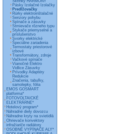
Skrinky HARMONY
Pásky Izolačné Izolačky
Predlžovačky
Rúrky elektroinštalačné
Senzory pohybu
Spínače a zásuvky
Stmievače rôzneho typu
Stykače priemyselné a
príslušenstvo
Svorky elektrické
Špeciálne zariadenia
Termostaty priestorové
izbové
Transformátory, zdroje
Vačkové spínače
Vianočné Elektro
Vidlice Zásuvky
Prívodky Adaptéry
Redukcie
Značenia, tabuľky,
samolepky, fólia
EMOS GOSMART
platforma*
FOTOVOLTAICKÉ
ELEKTRÁRNE*
Hotelový program*
Náhradné diely dovozcu
Náhradne kryty na svietidlá
Ohrievače konvektory
infražiariče radiátory
OSOBNÉ VYPÍNAČE ALY*
PODLAHOVÉ KÚRENIE A