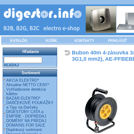
KATALÓG
KOŠÍK
KONTAKTY
PRIHLÁSIŤ
Hľadanie
Bubon 40m 4-zásuvka 3
3G1,0 mm2), AE-PFBEB
HĽADAJ
Sortiment
AKCIA ELEKTRO*
Aktuálne NETTO CENY*
Vyhľadávanie detekcia
káblov
BAZÁR ELEKTRO*
DARČEKOVÉ POUKÁŽKY
a Tipy na Darčeky
DIGESTORY CATA a
EMPIRE - DOPREDAJ
DOMÉNY NA PREDAJ
DOMAINS FOR SALE
Doplnkový sortiment