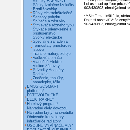
Skrinky HARMONY
Let us to set up Your prices!**
Pásky Izolačné Izolačky
903/430803, elmat@elmat.sk 
Predlžovačky
Rúrky elektroinštalačné
***Ste Firma, Inštitúcia, ale
Senzory pohybu
Dajte si nastaviť Vaše ceny!**
Spínače a zásuvky
903/430803, elmat@elmat.s
Stmievače rôzneho typu
Stykače priemyselné a
príslušenstvo
Svorky elektrické
Špeciálne zariadenia
Termostaty priestorové
izbové
Transformátory, zdroje
Vačkové spínače
Vianočné Elektro
Vidlice Zásuvky
Prívodky Adaptéry
Redukcie
Značenia, tabuľky,
samolepky, fólia
EMOS GOSMART
platforma*
FOTOVOLTAICKÉ
ELEKTRÁRNE*
Hotelový program*
Náhradné diely dovozcu
Náhradne kryty na svietidlá
Ohrievače konvektory
infražiariče radiátory
OSOBNÉ VYPÍNAČE ALY*
PODLAHOVÉ KÚRENIE A