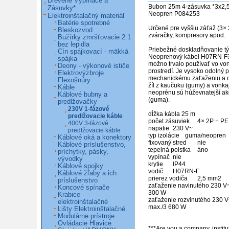
Drevené Vypínače a
Bubon 25m 4-zásuvka *3x2
Zásuvky*
Neopren P084253

Elektroinštalačný materiál
Batérie spotrebné
Určené pre vyššiu záťaž (3× 
Bleskozvod
zváračky, kompresory apod.   
Bužírky zmršťovacie 2:1
bez lepidla
Priebežné doskladňovanie týždenne                                                
Cín spájkovací - mäkká
Neoprenový kábel H07RN-F3
spájka
možno trvalo používať vo vo
Deony - výkonové ističe
prostredí. Je vysoko odolný pr
Elektrovýzbroje
mechanickému zaťaženiu a ol
Flexošnúry
žíl z kaučuku (gumy) a vonkajš
Káble
neoprénu sú húževnatejší ak
Káblové bubny a
(guma).

predlžovačky
230V 1-fázové
dĺžka kábla 25 m

predlžovacie káble
počet zásuviek 	4× 2P + PE

400V 3-fázové
napätie 	230 V~

predlžovacie káble
typ izolácie 	guma/neopren

Káblové oká a konektory
fixovaný stred 	nie

Káblové príslušenstvo,
tepelná poistka 	áno

príchytky, pásky,
vypínač 	nie

vývodky
krytie 	IP44

Káblové spojky
vodič 	H07RN-F

Káblové žľaby a ich
prierez vodiča 	2,5 mm2

príslušenstvo
zaťaženie navinutého 230 V~ 	5,6 A max./
Koncové spínače
300 W

Krabice
zaťaženie rozvinutého 230 V~ 	16 
elektroinštalačné
max./3 680 W

Lišty Elektroinštalačné
Modulárne prístroje
Ovládacie Hlavice
***Are you a company, institut