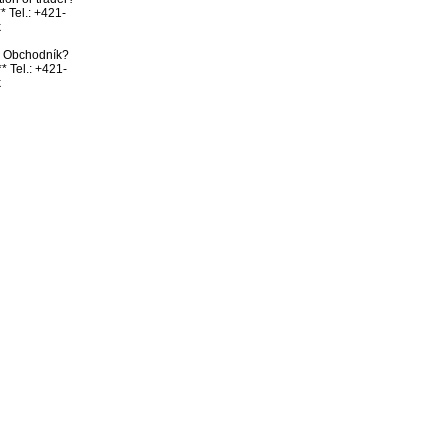
* Tel.: +421-


bo Obchodník? 
* Tel.: +421-
k