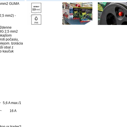
,5mm2 GUMA 
2,5 mm2) - 


                     

G 2,5 mm2 
nkajšom 
oti počasiu, 
ejom. Izolácia 
í obal z 
o kaučuk 
1 
A 
ion or trader? 