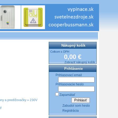
Nákupný košík
Celkom s DPH
0,00 €
Zobraziť nákupný košík
Prihlásenie
Prihlasovací email
Prihlasovacie heslo
Zapamätať
ny a predlžovačky
»
230V
Zabudol som heslo
y
Registrácia