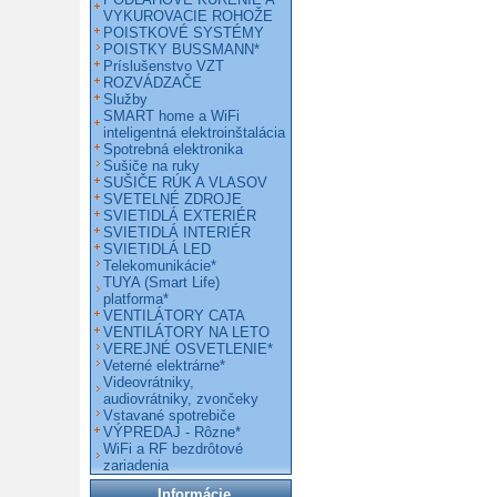
VYKUROVACIE ROHOŽE
POISTKOVÉ SYSTÉMY
POISTKY BUSSMANN*
Príslušenstvo VZT
ROZVÁDZAČE
Služby
SMART home a WiFi
inteligentná elektroinštalácia
Spotrebná elektronika
Sušiče na ruky
SUŠIČE RÚK A VLASOV
SVETELNÉ ZDROJE
SVIETIDLÁ EXTERIÉR
SVIETIDLÁ INTERIÉR
SVIETIDLÁ LED
Telekomunikácie*
TUYA (Smart Life)
platforma*
VENTILÁTORY CATA
VENTILÁTORY NA LETO
VEREJNÉ OSVETLENIE*
Veterné elektrárne*
Videovrátniky,
audiovrátniky, zvončeky
Vstavané spotrebiče
VÝPREDAJ - Rôzne*
WiFi a RF bezdrôtové
zariadenia
Informácie