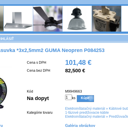
IHLÁSIŤ
ásuvka *3x2,5mm2 GUMA Neopren P084253
101,48 €
Cena s DPH
82,500 €
Cena bez DPH
Kód
M9949663
Na dopyt
ks
Kúpiť
Elektroinštalačný materiál
»
Káblové bub
Kategórie tovaru
1-fázové predlžovacie káble
Elektroinštalačný materiál
»
Predlžovačk
ru
Galéria obrázkov