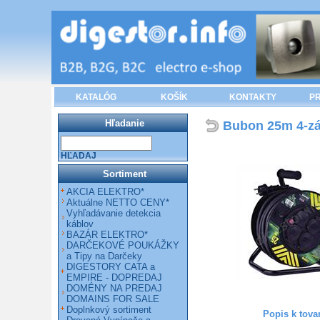
KATALÓG
KOŠÍK
KONTAKTY
PR
Hľadanie
Bubon 25m 4-z
HĽADAJ
Sortiment
AKCIA ELEKTRO*
Aktuálne NETTO CENY*
Vyhľadávanie detekcia
káblov
BAZÁR ELEKTRO*
DARČEKOVÉ POUKÁŽKY
a Tipy na Darčeky
DIGESTORY CATA a
EMPIRE - DOPREDAJ
DOMÉNY NA PREDAJ
DOMAINS FOR SALE
Doplnkový sortiment
Popis k tova