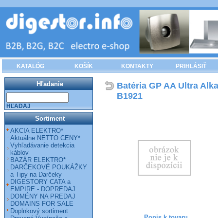
KATALÓG
KOŠÍK
KONTAKTY
PRIHLÁSIŤ
Hľadanie
Batéria GP AA Ultra Alka
B1921
HĽADAJ
Sortiment
AKCIA ELEKTRO*
Aktuálne NETTO CENY*
Vyhľadávanie detekcia
káblov
BAZÁR ELEKTRO*
DARČEKOVÉ POUKÁŽKY
a Tipy na Darčeky
DIGESTORY CATA a
EMPIRE - DOPREDAJ
DOMÉNY NA PREDAJ
DOMAINS FOR SALE
Doplnkový sortiment
Popis k tovaru