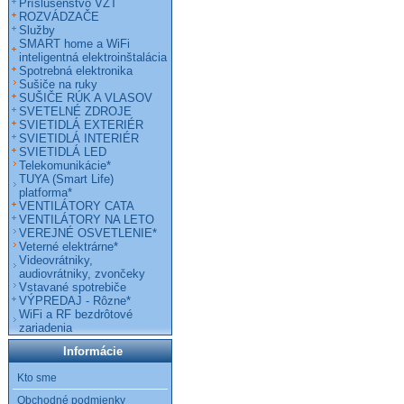
Príslušenstvo VZT
ROZVÁDZAČE
Služby
SMART home a WiFi
inteligentná elektroinštalácia
Spotrebná elektronika
Sušiče na ruky
SUŠIČE RÚK A VLASOV
SVETELNÉ ZDROJE
SVIETIDLÁ EXTERIÉR
SVIETIDLÁ INTERIÉR
SVIETIDLÁ LED
Telekomunikácie*
TUYA (Smart Life)
platforma*
VENTILÁTORY CATA
VENTILÁTORY NA LETO
VEREJNÉ OSVETLENIE*
Veterné elektrárne*
Videovrátniky,
audiovrátniky, zvončeky
Vstavané spotrebiče
VÝPREDAJ - Rôzne*
WiFi a RF bezdrôtové
zariadenia
Informácie
Kto sme
Obchodné podmienky