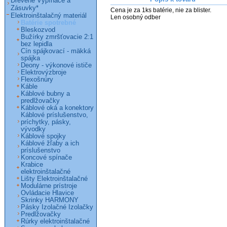
Drevené Vypínače a
Zásuvky*
Cena je za 1ks batérie, nie za blister.

Elektroinštalačný materiál
Len osobný odber
Batérie spotrebné
Bleskozvod
Bužírky zmršťovacie 2:1
bez lepidla
Cín spájkovací - mäkká
spájka
Deony - výkonové ističe
Elektrovýzbroje
Flexošnúry
Káble
Káblové bubny a
predlžovačky
Káblové oká a konektory
Káblové príslušenstvo,
príchytky, pásky,
vývodky
Káblové spojky
Káblové žľaby a ich
príslušenstvo
Koncové spínače
Krabice
elektroinštalačné
Lišty Elektroinštalačné
Modulárne prístroje
Ovládacie Hlavice
Skrinky HARMONY
Pásky Izolačné Izolačky
Predlžovačky
Rúrky elektroinštalačné