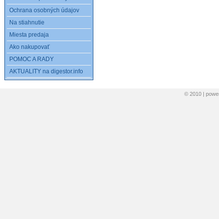
Ochrana osobných údajov
Na stiahnutie
Miesta predaja
Ako nakupovať
POMOC A RADY
AKTUALITY na digestor.info
© 2010 | pow