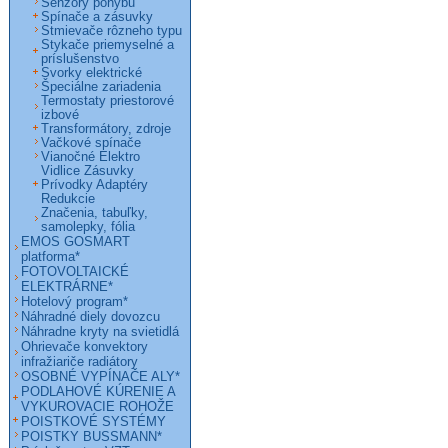
Senzory pohybu
Spínače a zásuvky
Stmievače rôzneho typu
Stykače priemyselné a
príslušenstvo
Svorky elektrické
Špeciálne zariadenia
Termostaty priestorové
izbové
Transformátory, zdroje
Vačkové spínače
Vianočné Elektro
Vidlice Zásuvky
Prívodky Adaptéry
Redukcie
Značenia, tabuľky,
samolepky, fólia
EMOS GOSMART
platforma*
FOTOVOLTAICKÉ
ELEKTRÁRNE*
Hotelový program*
Náhradné diely dovozcu
Náhradne kryty na svietidlá
Ohrievače konvektory
infražiariče radiátory
OSOBNÉ VYPÍNAČE ALY*
PODLAHOVÉ KÚRENIE A
VYKUROVACIE ROHOŽE
POISTKOVÉ SYSTÉMY
POISTKY BUSSMANN*