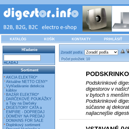
KATALÓG
KOŠÍK
KONTAKTY
PRIHLÁSIŤ
Hľadanie
Zoradiť podľa:
Počet položiek:
10
HĽADAJ
Sortiment
PODSKRINKO
AKCIA ELEKTRO*
Aktuálne NETTO CENY*
Podskrinkové dige
Vyhľadávanie detekcia
digestorov v našic
káblov
v bytoch s menším
BAZÁR ELEKTRO*
DARČEKOVÉ POUKÁŽKY
Podskrinkové diges
a Tipy na Darčeky
súčasne aj dekorat
DIGESTORY CATA a
EMPIRE - DOPREDAJ
najlacnejšie digest
DOMÉNY NA PREDAJ
DOMAINS FOR SALE
Doplnkový sortiment
VSTAVANÉ (V