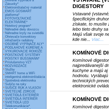
Drevené Vypínače a
Zásuvky*
DIGESTORY
Elektroinštalačný materiál
EMOS GOSMART
Vstavané (vstavné,
platforma*
FOTOVOLTAICKÉ
špecifickým druho
ELEKTRÁRNE*
získate, to musíte 
Hotelový program*
lebo tieto druhy sa
Náhradné diely dovozcu
Náhradne kryty na svietidlá
Majú však svoje n
Ohrievače konvektory
kde nie...
Viac...
infražiariče radiátory
OSOBNÉ VYPÍNAČE ALY*
PODLAHOVÉ KÚRENIE A
VYKUROVACIE ROHOŽE
KOMÍNOVÉ D
POISTKOVÉ SYSTÉMY
POISTKY BUSSMANN*
Komínové digestory
Príslušenstvo VZT
najpredávanejší dr
ROZVÁDZAČE
Služby
kuchyne a majú aj
SMART home a WiFi
hodnotu. Vyrábajú
inteligentná elektroinštalácia
technických preved
Spotrebná elektronika
Sušiče na ruky
elektronické ovlád
SUŠIČE RÚK A VLASOV
SVETELNÉ ZDROJE
SVIETIDLÁ EXTERIÉR
KOMÍNOVÉ D
SVIETIDLÁ INTERIÉR
SVIETIDLÁ LED
Telekomunikácie*
Komínové digestor