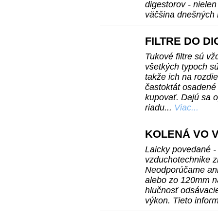
digestorov - niele
väčšina dnešných
FILTRE DO D
Tukové filtre sú 
všetkých typoch sú 
takže ich na rozdie
častoktát osadené t
kupovať. Dajú sa 
riadu...
Viac...
KOLENÁ VO 
Laicky povedané -
vzduchotechnike 
Neodporúčame ani
alebo zo 120mm na
hlučnosť odsávacie
výkon. Tieto inform