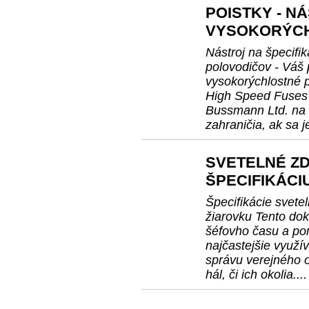
POISTKY - N
VYSOKORÝCH
Nástroj na špecifik
polovodičov - Váš
vysokorýchlostné p
High Speed Fuses
Bussmann Ltd. na 
zahraničia, ak sa j
SVETELNÉ ZD
ŠPECIFIKÁC
Špecifikácie svete
žiarovku Tento do
šéfovho času a po
najčastejšie využí
správu verejného o
hál, či ich okolia...