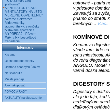
TUYA (Smart Life)
ostrovné - patria n
platforma*
v priestore domácn
VENTILÁTORY CATA
VENTILÁTORY NA LETO
Zavesujú sa zvyčaj
VEREJNÉ OSVETLENIE*
priamo do stredu 
Veterné elektrárne*
Videovrátniky,
farebných...
Viac...
audiovrátniky, zvončeky
Vstavané spotrebiče
VÝPREDAJ - Rôzne*
KOMÍNOVÉ D
WiFi a RF bezdrôtové
zariadenia
Komínové digestory
Informácie
všade tam, kde sú
rohu miestnosti. A
Kto sme
do rohu diagonálne
Obchodné podmienky
ANGOLO. Model TR
Ochrana osobných údajov
varná doska alebo
Na stiahnutie
Miesta predaja
DIGESTORY 
Ako nakupovať
Digestory s diaľk
POMOC A RADY
ale je to fajn, ke
AKTUALITY na digestor.info
nedeľňajšom obede 
diaľkovým ovládač