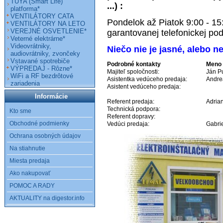
TUYA (Smart Life)
...) :
platforma*
VENTILÁTORY CATA
Pondelok až Piatok 9:00 - 1
VENTILÁTORY NA LETO
VEREJNÉ OSVETLENIE*
garantovanej telefonickej pod
Veterné elektrárne*
Videovrátniky,
Niečo nie je jasné, alebo n
audiovrátniky, zvončeky
Vstavané spotrebiče
Podrobné kontakty
Meno
VÝPREDAJ - Rôzne*
Majiteľ spoločnosti:
Ján P
WiFi a RF bezdrôtové
Asistentka vedúceho predaja:
Andre
zariadenia
Asistent vedúceho predaja:
Informácie
Referent predaja:
Adria
Technická podpora:
Kto sme
Referent dopravy:
Obchodné podmienky
Vedúci predaja:
Gabri
Ochrana osobných údajov
Na stiahnutie
Miesta predaja
Ako nakupovať
POMOC A RADY
AKTUALITY na digestor.info