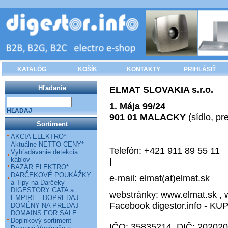
KATALÓG
KOŠÍK
KONTAKTY
PRIHLÁSIŤ
Hľadanie
ELMAT SLOVAKIA s.r.o.
1. Mája 99/24
HĽADAJ
901 01 MALACKY
(sídlo, pr
Sortiment
AKCIA ELEKTRO*
Aktuálne NETTO CENY*
Telefón: +421 911 89 55 11
Vyhľadávanie detekcia
káblov
|
BAZÁR ELEKTRO*
DARČEKOVÉ POUKÁŽKY
e-mail:
elmat(at)elmat.sk
a Tipy na Darčeky
DIGESTORY CATA a
webstránky:
www.elmat.sk
,
EMPIRE - DOPREDAJ
Facebook digestor.info - K
DOMÉNY NA PREDAJ
DOMAINS FOR SALE
Doplnkový sortiment
IČO: 35835214, DIČ: 20202