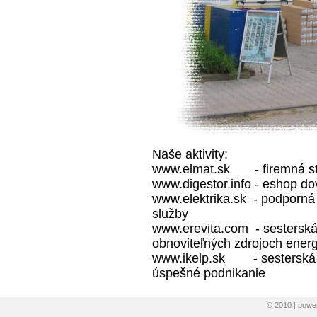
Naše aktivity:
www.elmat.sk
- firemná st
www.digestor.info
- eshop do
www.elektrika.sk
- podporná 
služby
www.erevita.com
- sesterská 
obnoviteľných zdrojoch energ
www.ikelp.sk
- sesterská sp
úspešné podnikanie
© 2010 | pow