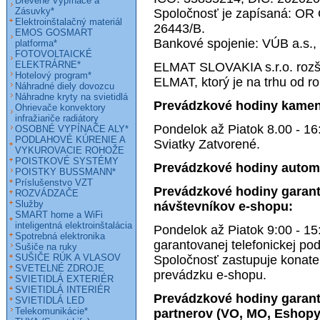
Drevené Vypínače a
Zásuvky*
Spoločnosť je zapísaná: OR O
Elektroinštalačný materiál
26443/B.
EMOS GOSMART
Bankové spojenie: VÚB a.s.,
platforma*
FOTOVOLTAICKÉ
ELEKTRÁRNE*
ELMAT SLOVAKIA s.r.o. rozši
Hotelový program*
ELMAT, ktorý je na trhu od r
Náhradné diely dovozcu
Náhradne kryty na svietidlá
Prevádzkové hodiny kame
Ohrievače konvektory
infražiariče radiátory
Pondelok až Piatok 8.00 - 1
OSOBNÉ VYPÍNAČE ALY*
PODLAHOVÉ KÚRENIE A
Sviatky Zatvorené.
VYKUROVACIE ROHOŽE
POISTKOVÉ SYSTÉMY
Prevádzkové hodiny autom
POISTKY BUSSMANN*
Príslušenstvo VZT
Prevádzkové hodiny garant
ROZVÁDZAČE
Služby
návštevníkov e-shopu:
SMART home a WiFi
inteligentná elektroinštalácia
Pondelok až Piatok 9:00 - 1
Spotrebná elektronika
garantovanej telefonickej pod
Sušiče na ruky
SUŠIČE RÚK A VLASOV
Spoločnosť zastupuje konate
SVETELNÉ ZDROJE
prevádzku e-shopu.
SVIETIDLÁ EXTERIÉR
SVIETIDLÁ INTERIÉR
Prevádzkové hodiny garanto
SVIETIDLÁ LED
Telekomunikácie*
partnerov
(VO, MO, Eshopy