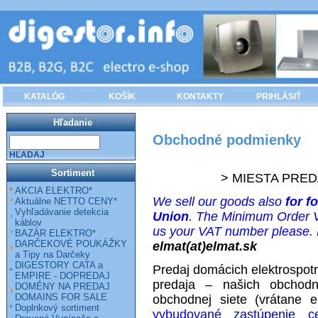
KATALÓG
KOŠÍK
KONTAKTY
PRIHLÁSIŤ
Hľadanie
Obchodné podmienky
HĽADAJ
Sortiment
> MIESTA PRE
AKCIA ELEKTRO*
We sell our goods also
for f
Aktuálne NETTO CENY*
Vyhľadávanie detekcia
Union
. The Minimum Order V
káblov
us your VAT number please. F
BAZÁR ELEKTRO*
DARČEKOVÉ POUKÁŽKY
elmat(at)elmat.sk
a Tipy na Darčeky
DIGESTORY CATA a
Predaj domácich elektrospot
EMPIRE - DOPREDAJ
predaja
– našich obchodný
DOMÉNY NA PREDAJ
DOMAINS FOR SALE
obchodnej siete (vrátane e
Doplnkový sortiment
vybudované zastúpenie c