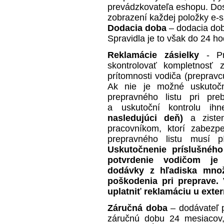
prevádzkovateľa eshopu. Dos
zobrazení každej položky e-
Dodacia doba
– dodacia dob
Spravidla je to však do 24 ho
Reklamácie zásielky
- Pri
skontrolovať kompletnosť z
prítomnosti vodiča (prepravc
Ak nie je možné uskutočn
prepravného listu pri pr
a uskutoční kontrolu 
nasledujúci deň)
a ziste
pracovníkom, ktorí zabezpe
prepravného listu musí p
Uskutočnenie príslušného
potvrdenie vodičom je 
dodávky z hľadiska množ
poškodenia pri preprave.
uplatniť reklamáciu u exte
Záručná doba
– dodávateľ p
záručnú dobu 24 mesiacov,