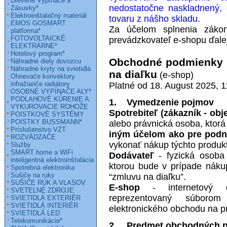
Drevené Vypínače a
nedostatočne naskladnený, 
Zásuvky*
Elektroinštalačný materiál
tovaru z nášho skladu.
EMOS GOSMART
Za účelom splnenia záko
platforma*
FOTOVOLTAICKÉ
prevádzkovateľ e-shopu ďalej
ELEKTRÁRNE*
Hotelový program*
Obchodné podmienky E
Náhradné diely dovozcu
Náhradne kryty na svietidlá
na diaľku
(e-shop)
Ohrievače konvektory
infražiariče radiátory
Platné od 18. August 2025, 
OSOBNÉ VYPÍNAČE ALY*
PODLAHOVÉ KÚRENIE A
1. Vymedzenie pojmov
VYKUROVACIE ROHOŽE
Spotrebiteľ (zákazník - obj
POISTKOVÉ SYSTÉMY
POISTKY BUSSMANN*
alebo právnická osoba, ktor
Príslušenstvo VZT
iným účelom ako pre podn
ROZVÁDZAČE
vykonať nákup týchto produkt
Služby
SMART home a WiFi
Dodávateľ
- fyzická osoba
inteligentná elektroinštalácia
ktorou bude v prípade nákup
Spotrebná elektronika
Sušiče na ruky
“zmluvu na diaľku”.
SUŠIČE RÚK A VLASOV
E-shop
- internetový o
SVETELNÉ ZDROJE
reprezentovaný súborom
SVIETIDLÁ EXTERIÉR
SVIETIDLÁ INTERIÉR
elektronického obchodu na pr
SVIETIDLÁ LED
Telekomunikácie*
2. Predmet obchodných 