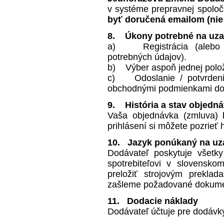
v systéme prepravnej spoločn
byť doručená emailom (nie 
8. Úkony potrebné na uza
a) Registrácia (alebo pr
potrebných údajov).
b) Výber aspoň jednej polož
c) Odoslanie / potvrdeni
obchodnými podmienkami do
9. História a stav objedn
Vaša objednávka (zmluva) 
prihlásení si môžete pozrieť 
10. Jazyk ponúkaný na uza
Dodávateľ poskytuje všetky
spotrebiteľovi v slovensk
preložiť strojovým prekl
zašleme požadované dokumen
11. Dodacie náklady
Dodávateľ účtuje pre dodáv