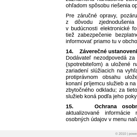
ohľadom spôsobu riešenia op
Pre záručné opravy, pozár
z dôvodu zjednodušenia
v budúcnosti elektronické 
tiež zabezpečenie bezplat
informovať priamo tu v obc
14. Záverečné ustanoven
Dodávateľ nezodpovedá za i
(spotrebiteľom) a uložené 
zariadení slúžiacich na vyhľ
protiprávnom obsahu ulož
konaní príjemcu služieb a na
zbytočného odkladu; za tiet
služieb koná podľa jeho poky
15.
Ochrana osobn
aktualizované informácie
osobných údajov v menu naľa
© 2010 | pow