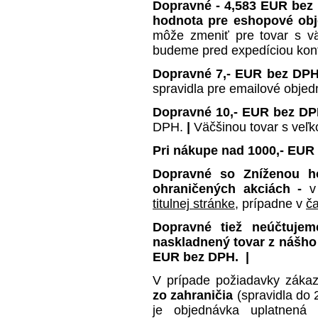
Dopravné - 4,583 EUR bez
hodnota pre eshopové ob
môže zmeniť pre tovar s v
budeme pred expedíciou kon
Dopravné
7,- EUR bez DP
spravidla pre emailové obje
Dopravné 10,- EUR bez D
DPH.
|
Väčšinou tovar s veľ
Pri nákupe nad 1000,- EU
Dopravné so Zníženou h
ohraničených akciách -
v
titulnej stránke
, prípadne v
ča
Dopravné tiež neúčtuje
naskladnený tovar z nášho
EUR bez DPH.
|
V prípade požiadavky záka
zo zahraničia
(spravidla do 
je objednávka uplatnená