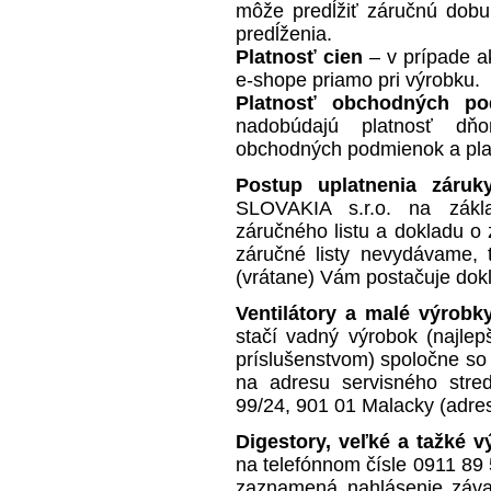
môže predĺžiť záručnú dobu
predĺženia.
Platnosť cien
– v prípade ak
e-shope priamo pri výrobku.
Platnosť obchodných po
nadobúdajú platnosť d
obchodných podmienok a plat
Postup uplatnenia záru
SLOVAKIA s.r.o. na zákl
záručného listu a dokladu 
záručné listy nevydávame,
(vrátane) Vám postačuje dokl
Ventilátory a malé výrobk
stačí vadný výrobok (najlep
príslušenstvom) spoločne so
na adresu servisného stre
99/24, 901 01 Malacky (adres
Digestory, veľké a tažké v
na telefónnom čísle 0911 89
zaznamená nahlásenie záv