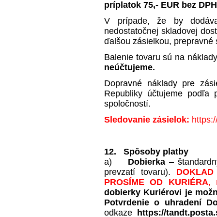
príplatok 75,- EUR bez DPH
V prípade, že by dodáva
nedostatočnej skladovej dost
ďalšou zásielkou, prepravné s
Balenie tovaru sú na náklad
neúčtujeme.
Dopravné náklady pre zási
Republiky účtujeme podľa p
spoločností.
Sledovanie zásielok:
https:
12. Spôsoby platby
a)
Dobierka
– štandardný
prevzatí tovaru).
DOKLAD 
PROSÍME OD KURIÉRA
, 
dobierky Kuriérovi je možn
Potvrdenie o uhradení Do
odkaze
https://tandt.posta