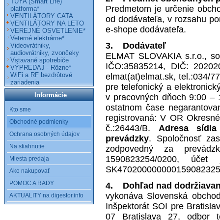
TUYA (Smart Life)
Predmetom je určenie obcho
platforma*
VENTILÁTORY CATA
od dodávateľa, v rozsahu po
VENTILÁTORY NA LETO
e-shope dodávateľa.
VEREJNÉ OSVETLENIE*
Veterné elektrárne*
3. Dodávateľ
Videovrátniky,
audiovrátniky, zvončeky
ELMAT SLOVAKIA s.r.o., so 
Vstavané spotrebiče
IČO:35835214, DIČ: 20202
VÝPREDAJ - Rôzne*
WiFi a RF bezdrôtové
elmat(at)elmat.sk, tel.:034
zariadenia
pre telefonický a elektronick
Informácie
v pracovných dňoch 9:00 – 
ostatnom čase negarantovan
Kto sme
registrovaná: V OR Okresnéh
Obchodné podmienky
č.:26443/B.
Adresa sídla
Ochrana osobných údajov
prevádzky
. Spoločnosť zas
Na stiahnutie
zodpovedný za prevádzk
1590823254/0200, úče
Miesta predaja
SK470200000000159082325
Ako nakupovať
POMOC A RADY
4. Dohľad nad dodržiava
vykonáva Slovenská obchodn
AKTUALITY na digestor.info
Inšpektorát SOI pre Bratisla
07 Bratislava 27, odbor t