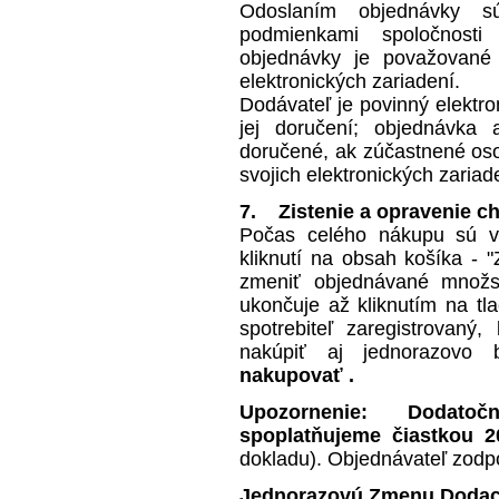
Odoslaním objednávky s
podmienkami spoločnost
objednávky je považované 
elektronických zariadení.
Dodávateľ je povinný elektr
jej doručení; objednávka 
doručené, ak zúčastnené os
svojich elektronických zariad
7. Zistenie a opravenie c
Počas celého nákupu sú vid
kliknutí na obsah košíka - 
zmeniť objednávané množs
ukončuje až kliknutím na tlač
spotrebiteľ zaregistrovaný
nakúpiť aj jednorazovo 
nakupovať
.
Upozornenie:
Dodato
spoplatňujeme čiastkou 
dokladu). Objednávateľ zodp
Jednorazovú Zmenu Dodac