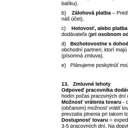
balíku).
b)
Zálohová platba
– Predf
náš účet).
c)
Hotovosť, alebo platba
dodávateľa (
pri osobnom o
d)
Bezhotovostne s dohodn
obchodní partneri, ktorí maj
(písomná zmluva).
e) Plánujeme poskytnúť možn
13. Zmluvné lehoty
Odpoveď pracovníka dodáva
hodín počas pracovných dní 
Možnosť vrátenia tovaru
- 
(občanom) možnosť vrátiť to
prevzatia plnenia pri takom 
Dostupnosť tovaru
= expedí
3-5 pracovných dní, Na dopyt