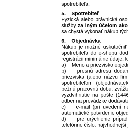
spotrebiteľa.
5. Spotrebiteľ
Fyzická alebo právnická oso
služby
za iným účelom ako
sa chystá vykonať nákup tých
6. Objednávka
Nákup je možné uskutočniť 
spotrebiteľa do e-shopu dodá
registrácii minimálne údaje,
a) Meno a priezvisko objedn
b) presnú adresu dodania
priezviska (alebo názvu firm
spotrebiteľom (objednávate
bežnú pracovnú dobu, zvážt
vyzdvihnutie na pošte (144
odber na prevádzke dodávateľ
c) e-mail (pri uvedení ne
automatické potvrdenie obje
d) pre urýchlenie prípadn
telefónne číslo, najvhodnejší 