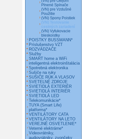
(VN) pre Olejom
Plnené Spínače
(VN) pre Vzdušné
Použitie
(VN) Spony Poistiek
(VN) Testovanie
cestných zariadení
(VN) Vyfukovacie
bleskoistky
POISTKY BUSSMANN*
Príslušenstvo VZT
ROZVÁDZAČE
Služby
SMART home a WiFi
inteligentná elektroinštalácia
Spotrebná elektronika
Sušiče na ruky
SUŠIČE RÚK A VLASOV
SVETELNÉ ZDROJE
SVIETIDLÁ EXTERIÉR
SVIETIDLÁ INTERIÉR
SVIETIDLÁ LED
Telekomunikácie*
TUYA (Smart Life)
platforma*
VENTILÁTORY CATA
VENTILÁTORY NA LETO
VEREJNÉ OSVETLENIE*
Veterné elektrárne*
Videovrátniky,
audiovrátniky, zvončeky