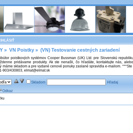
IHLÁSIŤ
Y
»
VN Poistky
»
(VN) Testovanie cestných zariadení
ribútor poistkových systémov Cooper Bussman (UK) Ltd. pre Slovenskú republiku. 
ždenne pridávame produkty. Ak ste nenašli, čo hľadáte, kontaktujte nás, aleb
torý máme skladom a pre vydané cenové ponuky zaslané spravidla e-mailom. ***Ste
421-903/430803, elmat@elmat.sk
Skladom
Hľadaj
Odkaz
žku