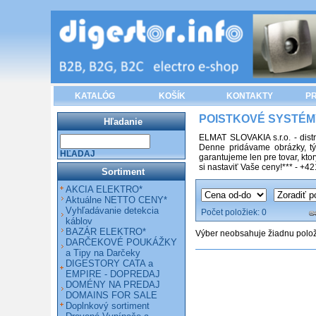
KATALÓG
KOŠÍK
KONTAKTY
PR
POISTKOVÉ SYSTÉM
Hľadanie
ELMAT SLOVAKIA s.r.o. - dist
Denne pridávame obrázky, tý
HĽADAJ
garantujeme len pre tovar, k
si nastaviť Vaše ceny!*** - +
Sortiment
AKCIA ELEKTRO*
Aktuálne NETTO CENY*
Vyhľadávanie detekcia
Počet položiek:
0
káblov
BAZÁR ELEKTRO*
Výber neobsahuje žiadnu polo
DARČEKOVÉ POUKÁŽKY
a Tipy na Darčeky
DIGESTORY CATA a
EMPIRE - DOPREDAJ
DOMÉNY NA PREDAJ
DOMAINS FOR SALE
Doplnkový sortiment