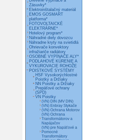
Drevené Vypínače a
Zásuvky*
Elektroinštalačný materiál
EMOS GOSMART
platforma*
FOTOVOLTAICKÉ
ELEKTRÁRNE*
Hotelový program*
Náhradné diely dovozcu
Náhradne kryty na svietidlá
Ohrievače konvektory
infražiariče radiátory
OSOBNÉ VYPÍNAČE ALY*
PODLAHOVÉ KÚRENIE A
VYKUROVACIE ROHOŽE
POISTKOVÉ SYSTÉMY
HSF Vysokorýchlostné
Poistky a Držiaky
NN Poistky a Držiaky
Prepäťové ochrany
(SPD)
VN Poistky
(VN) DIN (MV DIN)
(VN) Enbray Stykače
(VN) Ochrana Motorov
(VN) Ochrana
Transformátorov a
Napájačov
(VN) pre Napäťové a
Pomocné
Transformátory